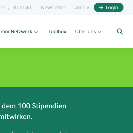
se
Kontakt
Newsletter
Archiv
Login
umni-Netzwerk
Toolbox
Über uns
in dem 100 Stipendien
mitwirken.