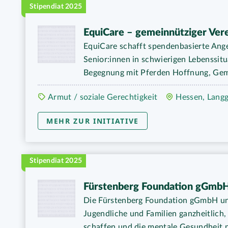
Stipendiat 2025
EquiCare – gemeinnütziger Ver
EquiCare schafft spendenbasierte Ange
Senior:innen in schwierigen Lebenssit
Begegnung mit Pferden Hoffnung, Gem
Armut / soziale Gerechtigkeit
Hessen, Lang
MEHR ZUR INITIATIVE
Stipendiat 2025
Fürstenberg Foundation gGmb
Die Fürstenberg Foundation gGmbH unt
Jugendliche und Familien ganzheitlich,
schaffen und die mentale Gesundheit n