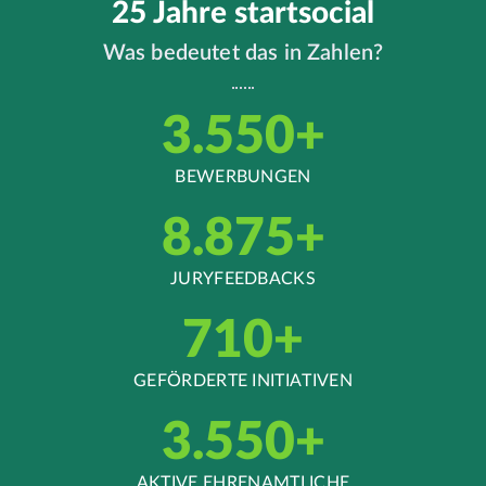
25 Jahre startsocial
Was bedeutet das in Zahlen?
4.400
+
BEWERBUNGEN
11.000
+
JURYFEEDBACKS
880
+
GEFÖRDERTE INITIATIVEN
4.400
+
AKTIVE EHRENAMTLICHE