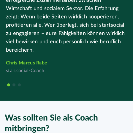
erfolgreiche Zusammenarbeit zwischen
P
Wirtschaft und sozialem Sektor. Die Erfahrung
a
zeigt: Wenn beide Seiten wirklich kooperieren,
T
profitieren alle. Wer überlegt, sich bei startsocial
f
zu engagieren – eure Fähigkeiten können wirklich
P
viel bewirken und euch persönlich wie beruflich
B
bereichern.
w
Chris Marcus Rabe
C
startsocial-Coach
s
Was sollten Sie als Coach
mitbringen?