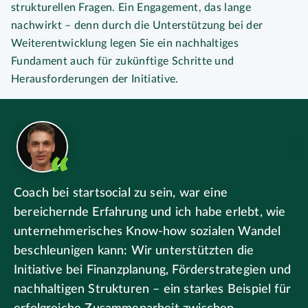
strukturellen Fragen. Ein Engagement, das lange
nachwirkt – denn durch die Unterstützung bei der
Weiterentwicklung legen Sie ein nachhaltiges
Fundament auch für zukünftige Schritte und
Herausforderungen der Initiative.
n
Coach bei startsocial zu sein, war eine
E
bereichernde Erfahrung und ich habe erlebt, wie
u
e
unternehmerisches Know-how sozialen Wandel
b
beschleunigen kann: Wir unterstützten die
s
Initiative bei Finanzplanung, Förderstrategien und
d
nachhaltigen Strukturen – ein starkes Beispiel für
b