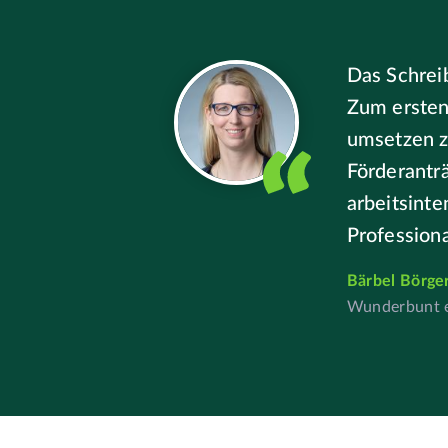
Das Schrei
Zum ersten 
umsetzen z
Förderantr
arbeitsint
Professiona
Bärbel Börge
Wunderbunt e