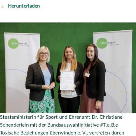
Mobbing e. V., vertreten durch Vanessa Huck und Marek Fink
auf der startsocial-Preisverleihung am 22. September 2025
in Berlin.
Foto: Gordon Welters/startsocial e.V.
Mehrgenerationenhaus Neustadt (Wied)
Die Bundesauswahlinitiative Mehrgenerationenhaus
Neustadt (Wied) konnte leider nicht an der startsocial-
Preisverleihung teilnehmen.
Vereinssitz
startsocial e.V.
Sophienstraße 26 | 80333 München