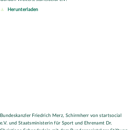
Staatsministerin für Sport und Ehrenamt Dr. Christiane
Schenderlein mit der Bundsauswahlinitiative SelbstBestimmt
Leben e. V. Leipzig, vertreten durch Sandra Wünsche und
Katrin Sattler auf der startsocial-Preisverleihung am 22.
September 2025 in Berlin.
Foto: Gordon Welters/startsocial e.V.
startaMEvolution
Gordon Welters/startsocial e.V.
Herunterladen