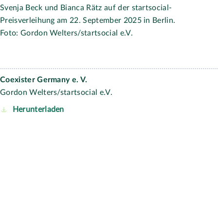
Kontakt
040 3070913-00
info@startsocial.de
Spendenkonto
startsocial e.V.
DKB Deutsche Kreditbank AG
IBAN: DE39 1203 0000 1004 4091 14
BIC: BYLADEM1001
Quicklinks
Presse
|
Newsletter
|
Kontakt
|
Archiv
|
FAQs
|
Datenschutz
|
Impressum
|
AGB
Social Media