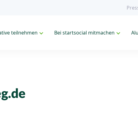
Pres
iative teilnehmen
Bei startsocial mitmachen
Al
g.de