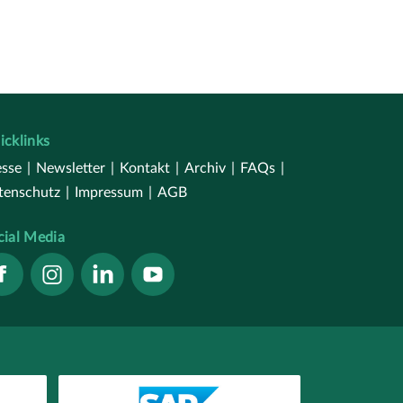
icklinks
esse
|
Newsletter
|
Kontakt
|
Archiv
|
FAQs
|
tenschutz
|
Impressum
|
AGB
cial Media