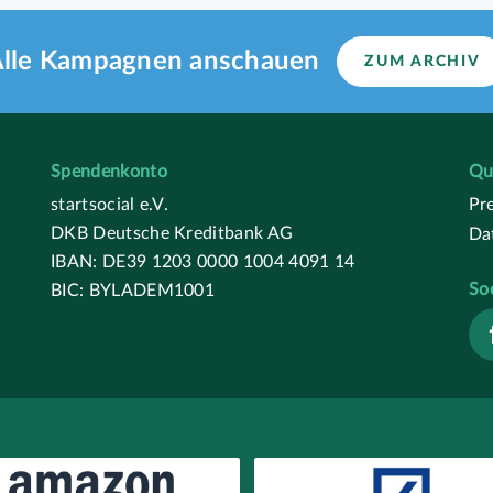
lle Kampagnen anschauen
ZUM ARCHIV
Spendenkonto
Qu
startsocial e.V.
Pr
DKB Deutsche Kreditbank AG
Da
IBAN: DE39 1203 0000 1004 4091 14
So
BIC: BYLADEM1001