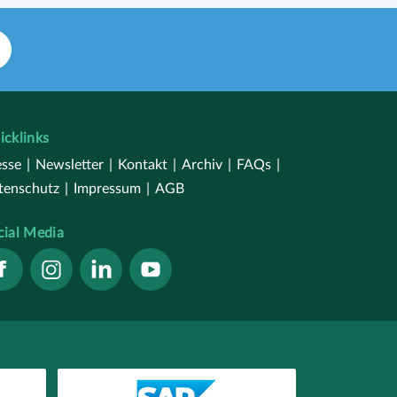
icklinks
esse
|
Newsletter
|
Kontakt
|
Archiv
|
FAQs
|
tenschutz
|
Impressum
|
AGB
cial Media