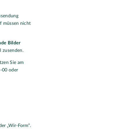
Zusendung
ff müssen nicht
de Bilder
il zusenden.
tzen Sie am
3-00 oder
n der „Wir-Form“.