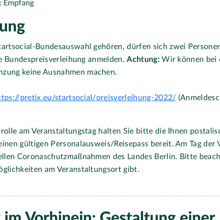
r: Empfang
ung
tartsocial-Bundesauswahl gehören, dürfen sich zwei Personen
die Bundespreisverleihung anmelden.
Achtung:
Wir können bei 
nzung keine Ausnahmen machen.
ttps://pretix.eu/startsocial/preisverleihung-2022/
(Anmeldesch
rolle am Veranstaltungstag halten Sie bitte die Ihnen postali
einen gültigen Personalausweis/Reisepass bereit. Am Tag der 
uellen Coronaschutzmaßnahmen des Landes Berlin. Bitte beach
öglichkeiten am Veranstaltungsort gibt.
 im Vorhinein: Gestaltung einer