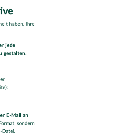
tive
eit haben, Ihre
er jede
u gestalten.
er.
te):
per E-Mail an
-Format, sondern
-Datei.