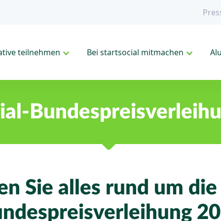
Pres
iative teilnehmen
Bei startsocial mitmachen
Al
cial-Bundespreisverleih
en Sie alles rund um die 
ndespreisverleihung 2