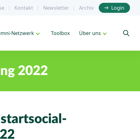
se
Kontakt
Newsletter
Archiv
Login
umni-Netzwerk
Toolbox
Über uns
ung 2022
startsocial-
022