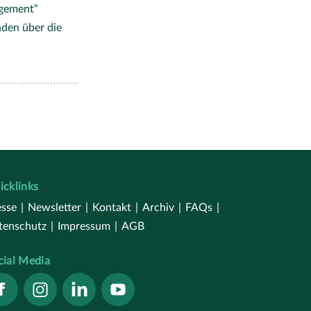
gement“
nden über die
icklinks
esse
|
Newsletter
|
Kontakt
|
Archiv
|
FAQs
|
tenschutz
|
Impressum
|
AGB
cial Media