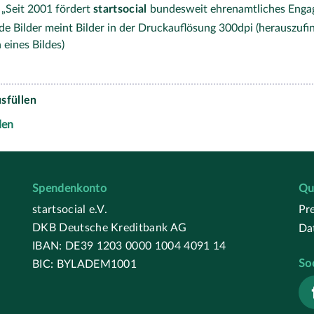
 „Seit 2001 fördert
startsocial
bundesweit ehrenamtliches Enga
e Bilder meint Bilder in der Druckauflösung 300dpi (herauszufi
 eines Bildes)
sfüllen
den
Spendenkonto
Qu
startsocial e.V.
Pr
DKB Deutsche Kreditbank AG
Da
IBAN: DE39 1203 0000 1004 4091 14
So
BIC: BYLADEM1001