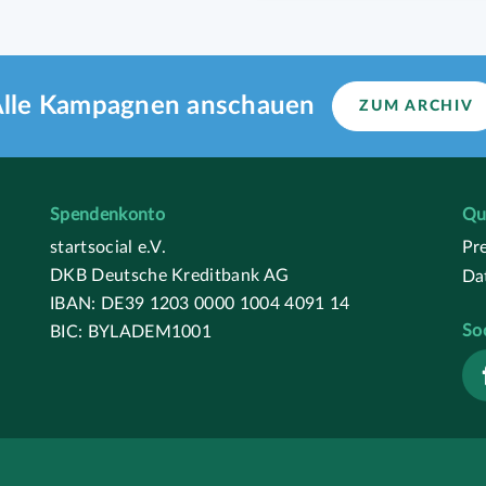
lle Kampagnen anschauen
ZUM ARCHIV
Spendenkonto
Qu
startsocial e.V.
Pr
DKB Deutsche Kreditbank AG
Da
IBAN: DE39 1203 0000 1004 4091 14
So
BIC: BYLADEM1001