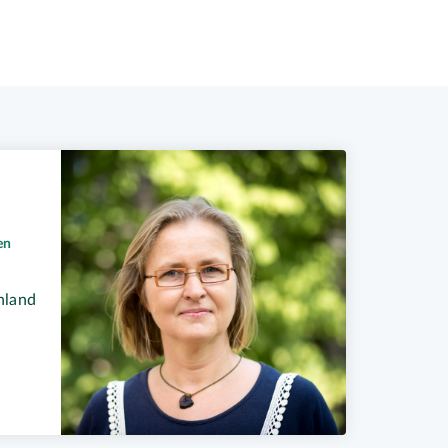
en
hland