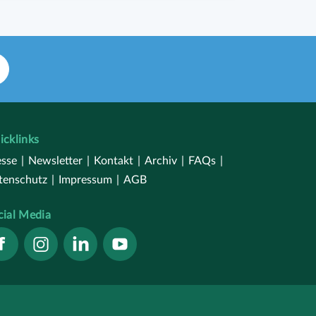
icklinks
esse
|
Newsletter
|
Kontakt
|
Archiv
|
FAQs
|
tenschutz
|
Impressum
|
AGB
cial Media