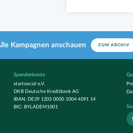
lle Kampagnen anschauen
ZUM ARCHIV
Spendenkonto
Qu
startsocial e.V.
Pr
DKB Deutsche Kreditbank AG
Da
IBAN: DE39 1203 0000 1004 4091 14
So
BIC: BYLADEM1001