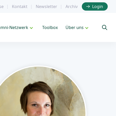
se
Kontakt
Newsletter
Archiv
Login
umni-Netzwerk
Toolbox
Über uns