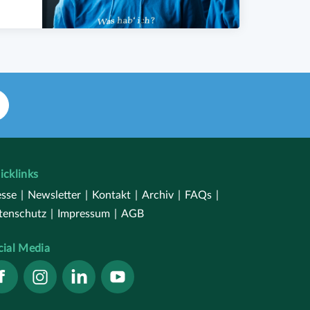
icklinks
esse
|
Newsletter
|
Kontakt
|
Archiv
|
FAQs
|
tenschutz
|
Impressum
|
AGB
cial Media