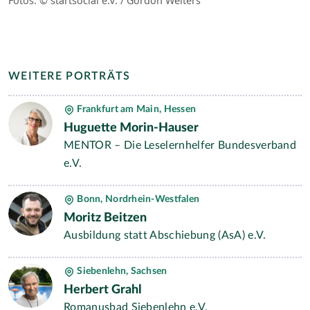
Fotos: © startsocial e.V. / Gordon Welters
WEITERE PORTRÄTS
Frankfurt am Main, Hessen
Huguette Morin-Hauser
MENTOR – Die Leselernhelfer Bundesverband
e.V.
Bonn, Nordrhein-Westfalen
Moritz Beitzen
Ausbildung statt Abschiebung (AsA) e.V.
Siebenlehn, Sachsen
Herbert Grahl
Romanusbad Siebenlehn e.V.