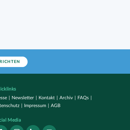
ERICHTEN
icklinks
esse
|
Newsletter
|
Kontakt
|
Archiv
|
FAQs
|
tenschutz
|
Impressum
|
AGB
cial Media