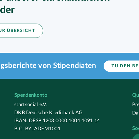
eder
UR ÜBERSICHT
gsberichte von Stipendiaten
ZU DEN B
Spendenkonto
Qu
startsocial e.V.
Pr
DKB Deutsche Kreditbank AG
Da
IBAN: DE39 1203 0000 1004 4091 14
So
BIC: BYLADEM1001