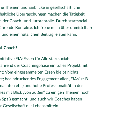
e Themen und Einblicke in gesellschaftliche
inhaltliche Überraschungen machen die Tätigkeit
in der Coach- und Jurorenrolle. Durch startsocial
hrende Kontakte. Ich freue mich über unmittelbare
nd einen nützlichen Beitrag leisten kann.
ial-Coach?
itiative EfA-Essen für Alle startsocial-
hrend der Coachingphase ein tolles Projekt mit
nt: Vom eingesammelten Essen bleibt nichts
et; beeindruckendes Engagement aller „EfAs“ (z.B.
chten etc.) und hohe Professionalität in der
hes mit Blick „von außen“ zu einigen Themen noch
n Spaß gemacht, und auch wir Coaches haben
er Gesellschaft mit Lebensmitteln.