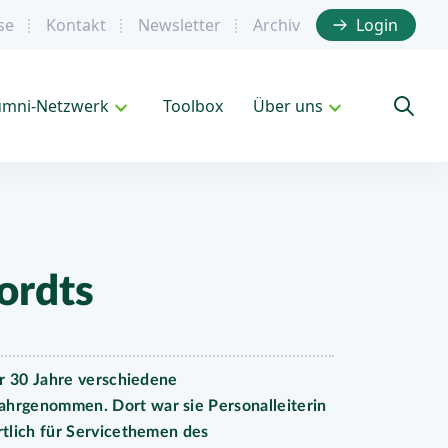
se
Kontakt
Newsletter
Archiv
Login
umni-Netzwerk
Toolbox
Über uns
ordts
r 30 Jahre verschiedene
hrgenommen. Dort war sie Personalleiterin
tlich für Servicethemen des