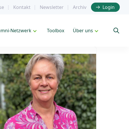
se
Kontakt
Newsletter
Archiv
Login
umni-Netzwerk
Toolbox
Über uns