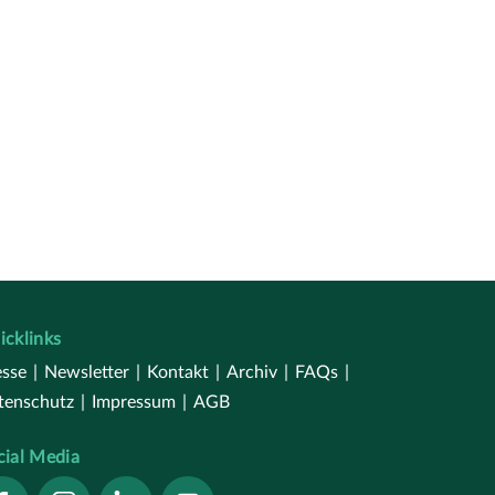
icklinks
esse
|
Newsletter
|
Kontakt
|
Archiv
|
FAQs
|
tenschutz
|
Impressum
|
AGB
cial Media