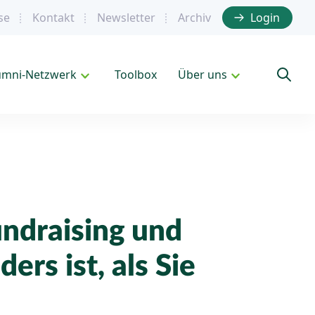
se
Kontakt
Newsletter
Archiv
Login
umni-Netzwerk
Toolbox
Über uns
undraising und
ers ist, als Sie