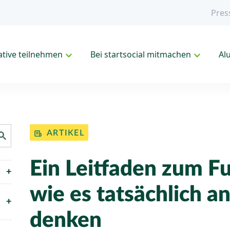
Pres
iative teilnehmen
Bei startsocial mitmachen
Al
ch Button
ARTIKEL
Ein Leitfaden zum F
wie es tatsächlich and
denken